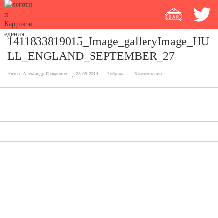
1411833819015_Image_galleryImage_HU
LL_ENGLAND_SEPTEMBER_27
Автор:
Александр Граирович
28.09.2014
Рубрика:
Комментарии