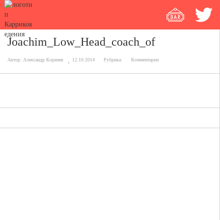
Joachim_Low_Head_coach_of
Автор:
Александр Коренев
12.10.2014
Рубрика:
Комментарии