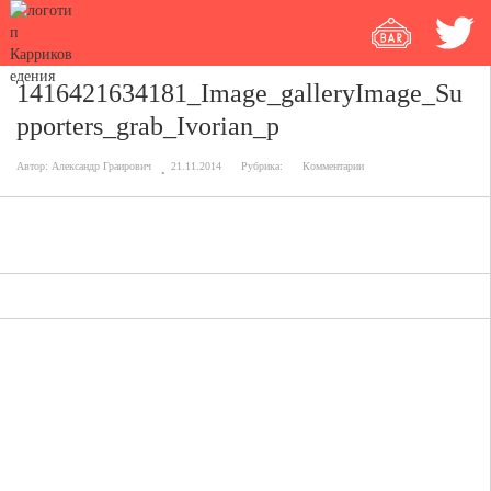
1416421634181_Image_galleryImage_Su
pporters_grab_Ivorian_p
Автор:
Александр Граирович
21.11.2014
Рубрика:
Комментарии