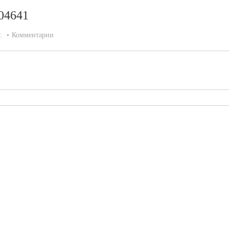
004641
а:
Комментарии