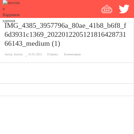
IMG_4385_3957796a_80ae_41b8_b6f8_f
6d3931c1369_2022012205121816428731
66143_medium (1)
Автор:
Inotino
24.01.2022
Рубрика:
Комментарии