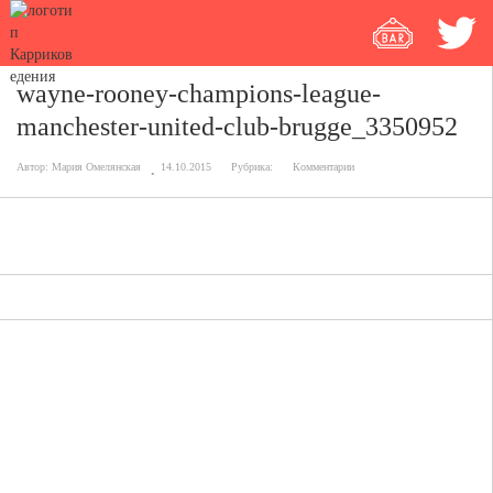
wayne-rooney-champions-league-
manchester-united-club-brugge_3350952
Автор:
Мария Омелянская
14.10.2015
Рубрика:
Комментарии