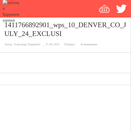
1411766892901_wps_10_DENVER_CO_J
ULY_24_EXCLUSI
Автор:
Александр Граирович
27.09.2014
Рубрика:
Комментарии