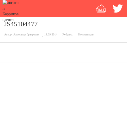
JS45104477
Автор:
Александр Граирович
19.09.2014
Рубрика:
Комментарии