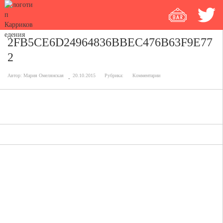
2FB5CE6D24964836BBEC476B63F9E77
2
Автор:
Мария Омелянская
20.10.2015
Рубрика:
Комментарии