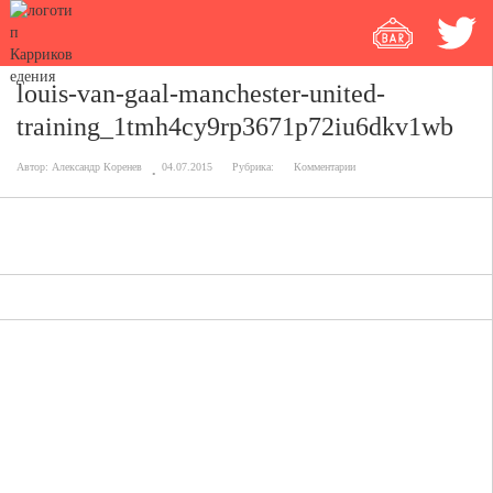
louis-van-gaal-manchester-united-
training_1tmh4cy9rp3671p72iu6dkv1wb
Автор:
Александр Коренев
04.07.2015
Рубрика:
Комментарии