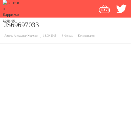
JS69697033
Автор:
Александр Коренев
18.09.2015
Рубрика:
Комментарии