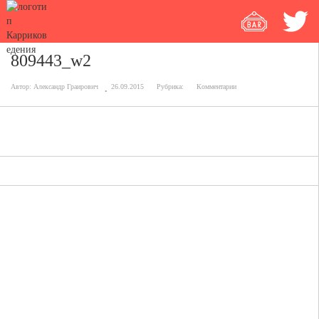
809443_w2
Автор:
Александр Граирович
26.09.2015
Рубрика:
Комментарии