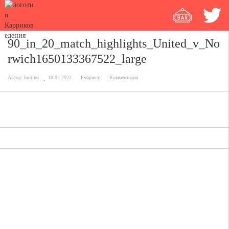
90_in_20_match_highlights_United_v_No
rwich1650133367522_large
Автор:
Inotino
18.04.2022
Рубрика:
Комментарии