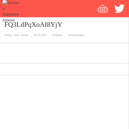
FQ3LdPqXoAI8YjY
Автор:
Олег Лаптев
30.04.2022
Рубрика:
Комментарии