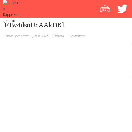
FTw4dsuUcAAkDKl
Автор:
Олег Лаптев
28.05.2022
Рубрика:
Комментарии