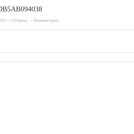
DB5AB094038
2015
Рубрика:
Комментарии