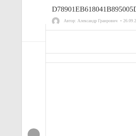
D78901EB618041B895005
Автор:
Александр Граирович
26.09.