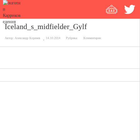
Iceland_s_midfielder_Gylf
Автор:
Александр Коренев
14.10.2014
Рубрика:
Комментарии