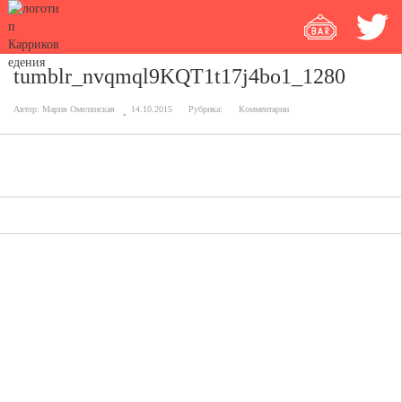
tumblr_nvqmql9KQT1t17j4bo1_1280
Автор:
Мария Омелянская
14.10.2015
Рубрика:
Комментарии