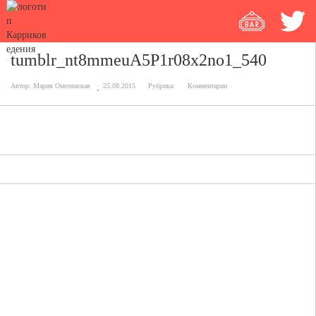
tumblr_nt8mmeuA5P1r08x2no1_540
Автор:
Мария Омелянская
25.08.2015
Рубрика:
Комментарии