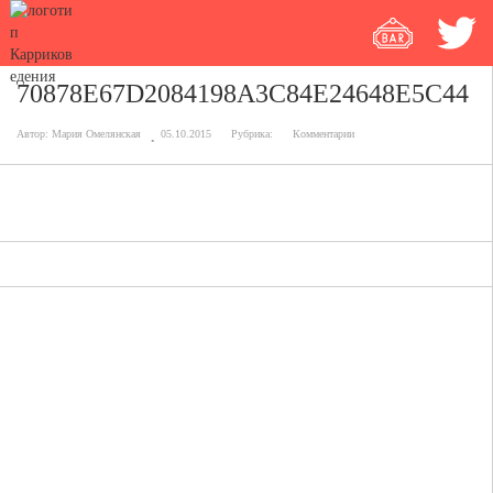
70878E67D2084198A3C84E24648E5C44
Автор:
Мария Омелянская
05.10.2015
Рубрика:
Комментарии