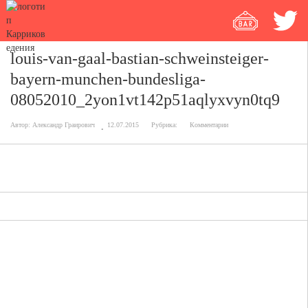
louis-van-gaal-bastian-schweinsteiger-
bayern-munchen-bundesliga-
08052010_2yon1vt142p51aqlyxvyn0tq9
Автор:
Александр Граирович
12.07.2015
Рубрика:
Комментарии