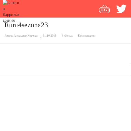
Runi4sezona23
Автор:
Александр Коренев
31.10.2015
Рубрика:
Комментарии