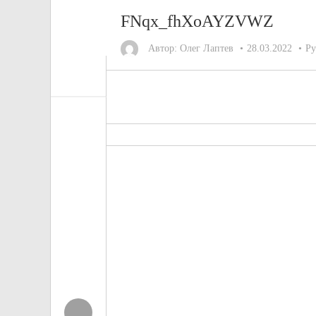
FNqx_fhXoAYZVWZ
Автор:
Олег Лаптев
28.03.2022
Ру