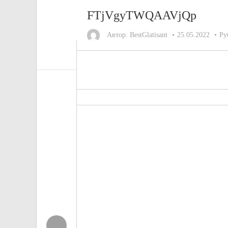
FTjVgyTWQAAVjQp
Автор:
BestGlatisant
25.05.2022
Ру