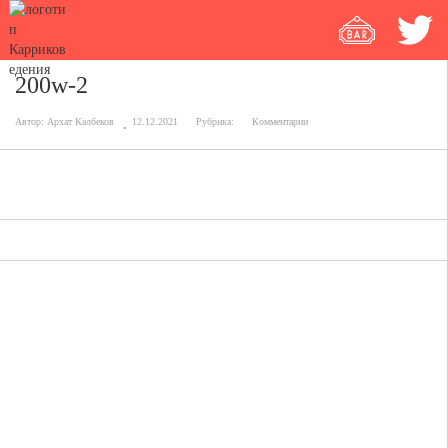
200w-2
Автор:
Архат Калбеков
12.12.2021
Рубрика:
Комментарии