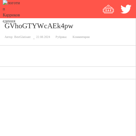
GVhoGTYWcAEk4pw
Автор:
BestGlatisant
22.08.2024
Рубрика:
Комментарии