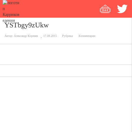
YSTbgy9zUkw
Автор:
Александр Коренев
17.08.2015
Рубрика:
Комментарии