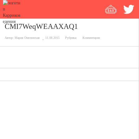
CMI7WeqWEAAXAQ1
Автор:
Мария Омелянская
11.08.2015
Рубрика:
Комментарии