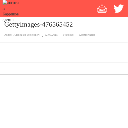
GettyImages-476565452
Автор:
Александр Граирович
12.06.2015
Рубрика:
Комментарии