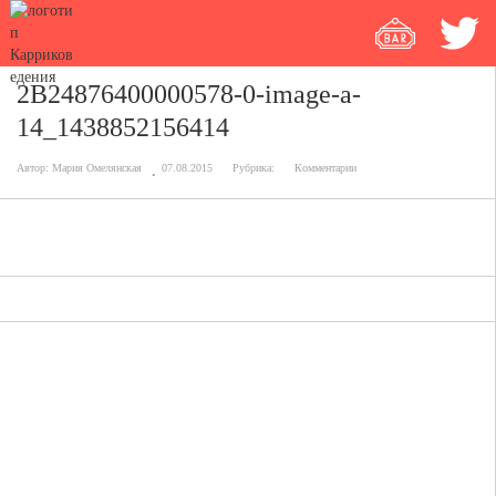
2B24876400000578-0-image-a-
14_1438852156414
Автор:
Мария Омелянская
07.08.2015
Рубрика:
Комментарии