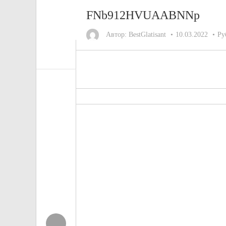
FNb912HVUAABNNp
Автор:
BestGlatisant
10.03.2022
Ру