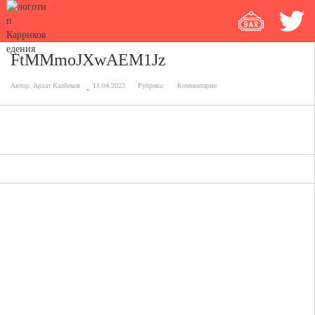
FtMMmoJXwAEM1Jz
Автор:
Архат Калбеков
11.04.2023
Рубрика:
Комментарии