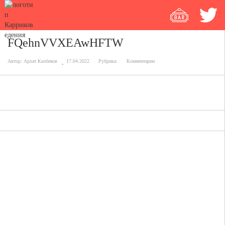
FQehnVVXEAwHFTW
Автор:
Архат Калбеков
17.04.2022
Рубрика:
Комментарии