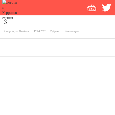
3
Автор:
Архат Калбеков
17.04.2022
Рубрика:
Комментарии