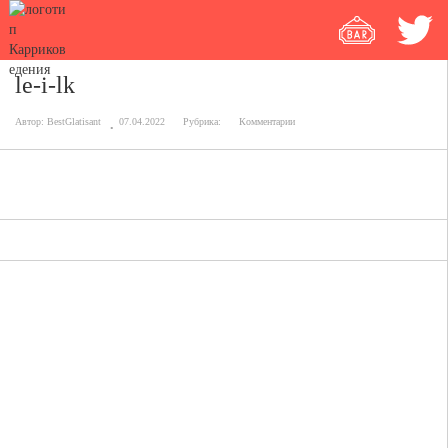
le-i-lk
Автор:
BestGlatisant
07.04.2022
Рубрика:
Комментарии