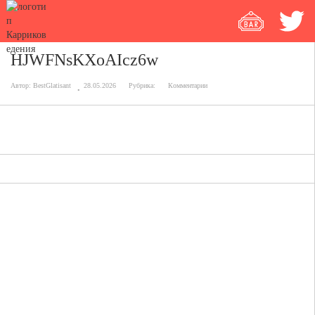
HJWFNsKXoAIcz6w
Автор:
BestGlatisant
28.05.2026
Рубрика:
Комментарии