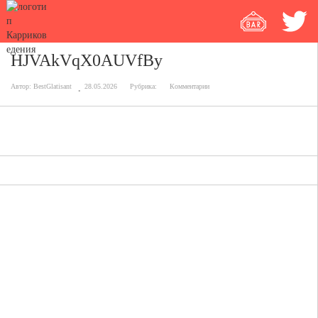
HJVAkVqX0AUVfBy
Автор:
BestGlatisant
28.05.2026
Рубрика:
Комментарии