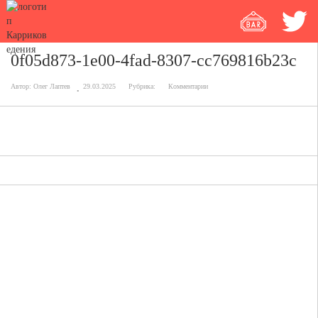
0f05d873-1e00-4fad-8307-cc769816b23c
Автор:
Олег Лаптев
29.03.2025
Рубрика:
Комментарии