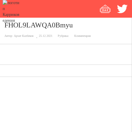
FHOL9LAWQA0Bmyu
Автор:
Архат Калбеков
25.12.2021
Рубрика:
Комментарии