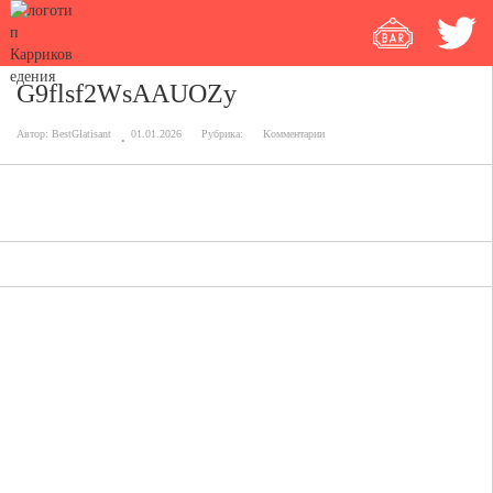
G9flsf2WsAAUOZy
Автор:
BestGlatisant
01.01.2026
Рубрика:
Комментарии