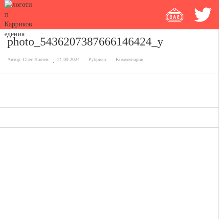
photo_5436207387666146424_y
Автор:
Олег Лаптев
21.09.2024
Рубрика:
Комментарии