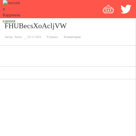
FHUBecsXoAcljVW
Автор:
Anton
24.12.2021
Рубрика:
Комментарии