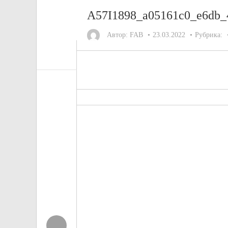
A57I1898_a05161c0_e6db_
Автор:
FAB
23.03.2022
Рубрика: