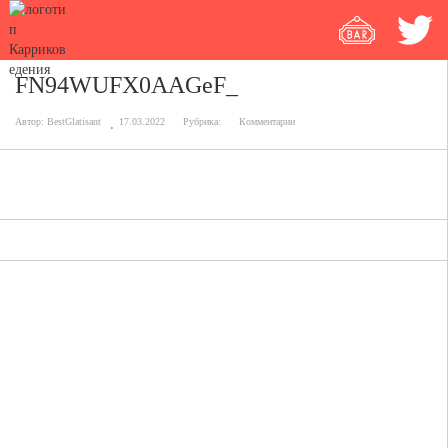
FN94WUFX0AAGeF_
Автор:
BestGlatisant
17.03.2022
Рубрика:
Комментарии