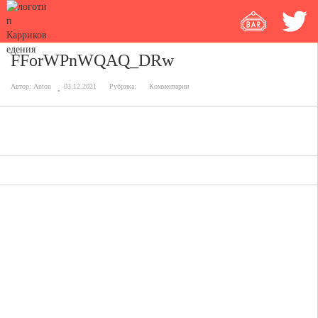
FForWPnWQAQ_DRw
Автор:
Anton
03.12.2021
Рубрика:
Комментарии