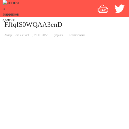
FJfqIS0WQAA3enD
Автор:
BestGlatisant
20.01.2022
Рубрика:
Комментарии