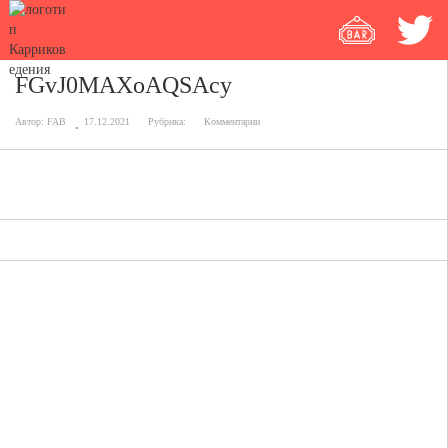
FGvJ0MAXoAQSAcy
Автор:
FAB
17.12.2021
Рубрика:
Комментарии