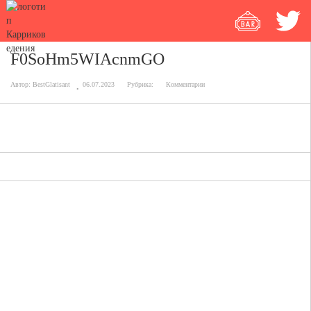
F0SoHm5WIAcnmGO
Автор:
BestGlatisant
06.07.2023
Рубрика:
Комментарии