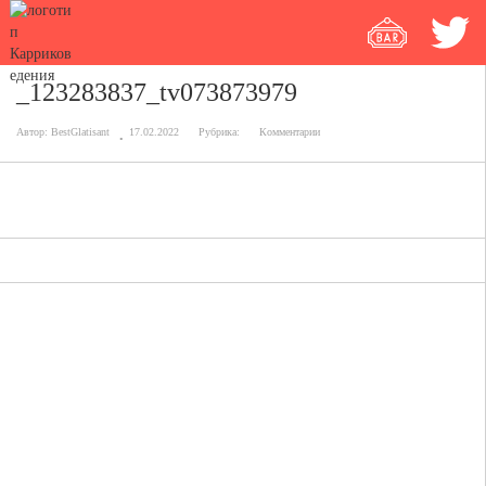
_123283837_tv073873979
Автор:
BestGlatisant
17.02.2022
Рубрика:
Комментарии