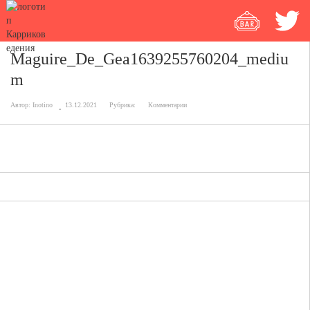
Maguire_De_Gea1639255760204_mediu
m
Автор:
Inotino
13.12.2021
Рубрика:
Комментарии